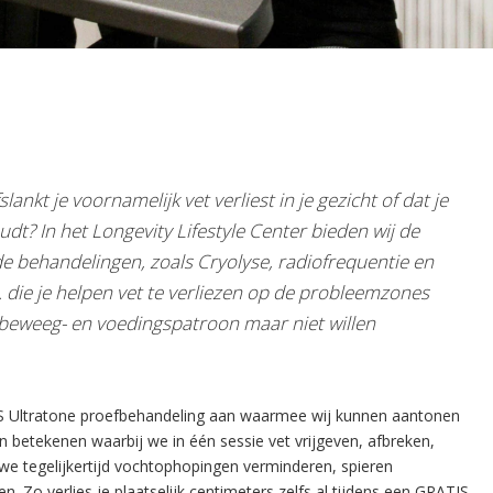
slankt je voornamelijk vet verliest in je gezicht of dat je
dt? In het Longevity Lifestyle Center bieden wij de
e behandelingen, zoals Cryolyse, radiofrequentie en
. die je helpen vet te verliezen op de probleemzones
beweeg- en voedingspatroon maar niet willen
S Ultratone proefbehandeling aan waarmee wij kunnen aantonen
en betekenen waarbij we in één sessie vet vrijgeven, afbreken,
 we tegelijkertijd vochtophopingen verminderen, spieren
n. Zo verlies je plaatselijk centimeters zelfs al tijdens een GRATIS