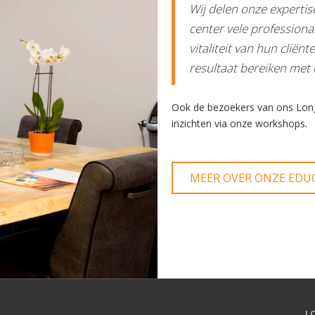
Wij delen onze expertise 
center vele professiona
vitaliteit van hun cliën
resultaat bereiken me
Ook de bezoekers van ons Longev
inzichten via onze workshops.
MEER OVER ONZE EDU
L