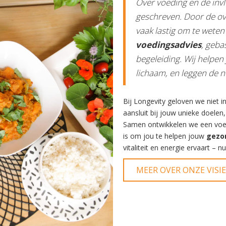
Over voeding en de invl
geschreven. Door de ove
vaak lastig om te weten
voedingsadvies
, geba
begeleiding. Wij helpen 
lichaam, en leggen de n
Bij Longevity geloven we niet i
aansluit bij jouw unieke doelen
Samen ontwikkelen we een voedi
is om jou te helpen jouw
gezo
vitaliteit en energie ervaart – 
MEER OVER ONZE VISI