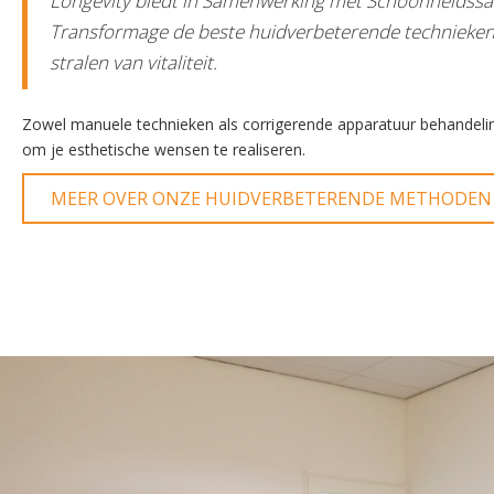
Longevity biedt in Samenwerking met Schoonheidssa
Transformage de beste huidverbeterende technieken 
stralen van vitaliteit.
Zowel manuele technieken als corrigerende apparatuur behandeli
om je esthetische wensen te realiseren.
MEER OVER ONZE HUIDVERBETERENDE METHODEN