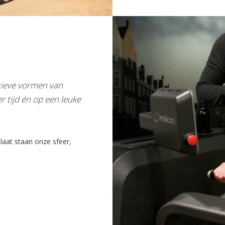
atieve vormen van
r tijd én op een leuke
laat staan onze sfeer,