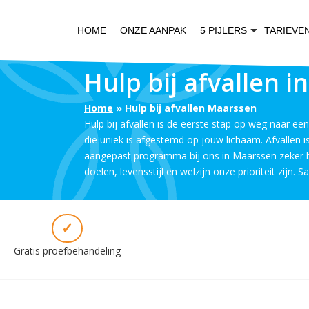
HOME
ONZE AANPAK
5 PIJLERS
TARIEVE
Hulp bij afvallen 
Home
»
Hulp bij afvallen Maarssen
Hulp bij afvallen is de eerste stap op weg naar een
die uniek is afgestemd op jouw lichaam. Afvallen 
aangepast programma bij ons in Maarssen zeker baa
doelen, levensstijl en welzijn onze prioriteit zij
✓
Gratis proefbehandeling