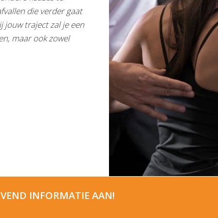
fvallen die verder gaat
 jouw traject zal je een
llen, maar ook zowel
JVEND INFORMATIE AAN!