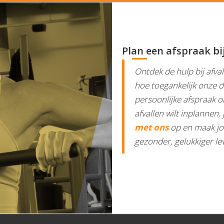
Plan een afspraak bi
Ontdek de hulp bij afval
hoe toegankelijk onze d
persoonlijke afspraak o
afvallen wilt inplannen
met ons
op en maak jou
gezonder, gelukkiger le