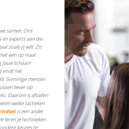
n we samen. Ons
 en experts aan die
t zoals jij wilt. Zo
 met een op maat
g jouw lichaam
 vindt het
 wilt. Sommige mensen
ussen liever op
etc. Daarom is afvallen
weten welke tactieken
mindset
is een ander
We leren je technieken
ondere keuzes te