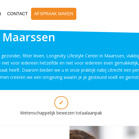
N
CONTACT
AFSPRAAK MAKEN
in Maarssen
 gezonder, fitter leven. Longevity Lifestyle Center in Maarssen, vlakbij
is niet voor iedereen hetzelfde en niet voor iedereen even gemakkelij
t heeft. Daarom bieden we u in onze praktijk nabij Utrecht een perso
n. Samen creëren we een omgeving waarin je je gesteund voelt en gemot
✓
Wetenschappelijk bewezen totaalaanpak