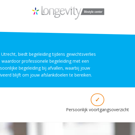
 Utrecht, biedt begeleiding tijdens gewichtsverlies
k, waardoor professionele begeleiding met een
onlijke begeleiding bij afvallen, waarbij jouw
iveerd blijft om jouw afslankdoelen te bereiken.
✓
Persoonlijk voortgangsoverzicht