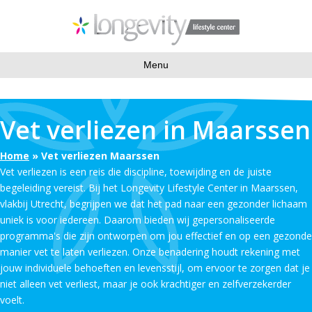
Menu
Vet verliezen in Maarssen
Home
»
Vet verliezen Maarssen
Vet verliezen is een reis die discipline, toewijding en de juiste
begeleiding vereist. Bij het Longevity Lifestyle Center in Maarssen,
vlakbij Utrecht, begrijpen we dat het pad naar een gezonder lichaam
uniek is voor iedereen. Daarom bieden wij gepersonaliseerde
programma's die zijn ontworpen om jou effectief en op een gezonde
manier vet te laten verliezen. Onze benadering houdt rekening met
jouw individuele behoeften en levensstijl, om ervoor te zorgen dat je
niet alleen vet verliest, maar je ook krachtiger en zelfverzekerder
voelt.