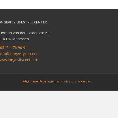
ONGEVITY LIFESTYLE CENTER
 Homan van der Heideplein 68a
604 DK Maarssen
0346 – 76 90 94
info@longevitycenter.nl
www.longevitycenter.nl
Algemene Bepalingen & Privacy voorwaarden