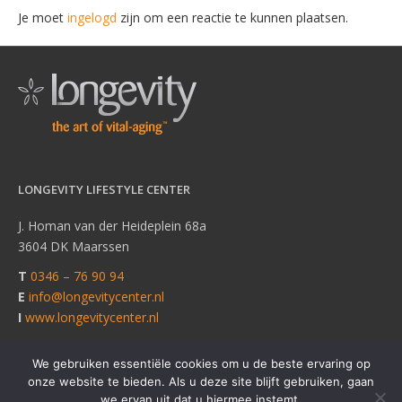
Je moet
ingelogd
zijn om een reactie te kunnen plaatsen.
LONGEVITY LIFESTYLE CENTER
J. Homan van der Heideplein 68a
3604 DK Maarssen
T
0346 – 76 90 94
E
info@longevitycenter.nl
I
www.longevitycenter.nl
We gebruiken essentiële cookies om u de beste ervaring op
onze website te bieden. Als u deze site blijft gebruiken, gaan
© Copyright Longevity Lifestyle Center |
Powered by
Hogans Play
we ervan uit dat u hiermee instemt.