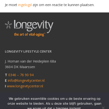
Je moet
ingelogd
zijn om een reactie te kunnen plaatsen.
LONGEVITY LIFESTYLE CENTER
J. Homan van der Heideplein 68a
3604 DK Maarssen
T
0346 – 76 90 94
E
info@longevitycenter.nl
I
www.longevitycenter.nl
We gebruiken essentiële cookies om u de beste ervaring op
onze website te bieden. Als u deze site blijft gebruiken, gaan
© Copyright Longevity Lifestyle Center |
Powered by
Hogans Play
we ervan uit dat u hiermee instemt.