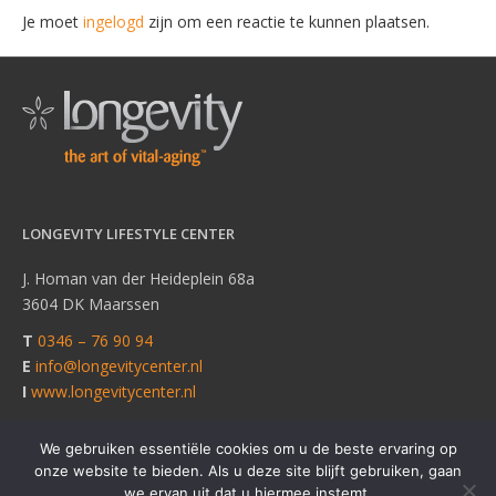
Je moet
ingelogd
zijn om een reactie te kunnen plaatsen.
LONGEVITY LIFESTYLE CENTER
J. Homan van der Heideplein 68a
3604 DK Maarssen
T
0346 – 76 90 94
E
info@longevitycenter.nl
I
www.longevitycenter.nl
We gebruiken essentiële cookies om u de beste ervaring op
onze website te bieden. Als u deze site blijft gebruiken, gaan
© Copyright Longevity Lifestyle Center |
Powered by
Hogans Play
we ervan uit dat u hiermee instemt.