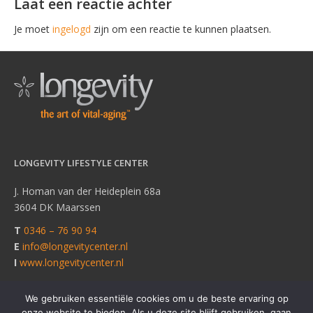
Laat een reactie achter
Je moet
ingelogd
zijn om een reactie te kunnen plaatsen.
LONGEVITY LIFESTYLE CENTER
J. Homan van der Heideplein 68a
3604 DK Maarssen
T
0346 – 76 90 94
E
info@longevitycenter.nl
I
www.longevitycenter.nl
We gebruiken essentiële cookies om u de beste ervaring op
onze website te bieden. Als u deze site blijft gebruiken, gaan