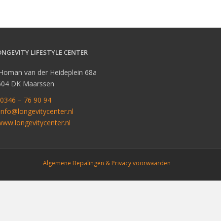
ONGEVITY LIFESTYLE CENTER
 Homan van der Heideplein 68a
604 DK Maarssen
0346 – 76 90 94
info@longevitycenter.nl
www.longevitycenter.nl
Algemene Bepalingen & Privacy voorwaarden