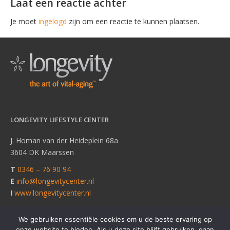
Laat een reactie achter
Je moet
ingelogd
zijn om een reactie te kunnen plaatsen.
LONGEVITY LIFESTYLE CENTER
J. Homan van der Heideplein 68a
3604 DK Maarssen
T
0346 – 76 90 94
E
info@longevitycenter.nl
I
www.longevitycenter.nl
We gebruiken essentiële cookies om u de beste ervaring op
onze website te bieden. Als u deze site blijft gebruiken, gaan