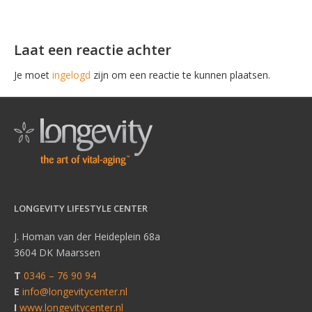
Laat een reactie achter
Je moet
ingelogd
zijn om een reactie te kunnen plaatsen.
LONGEVITY LIFESTYLE CENTER
J. Homan van der Heideplein 68a
3604 DK Maarssen
T
0346 – 76 90 94
E
info@longevitycenter.nl
I
www.longevitycenter.nl