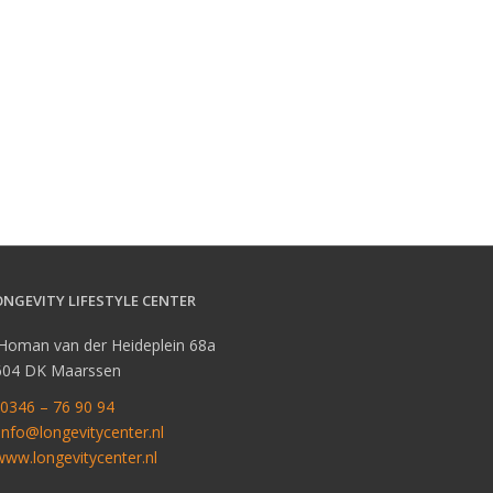
ONGEVITY LIFESTYLE CENTER
 Homan van der Heideplein 68a
604 DK Maarssen
0346 – 76 90 94
info@longevitycenter.nl
www.longevitycenter.nl