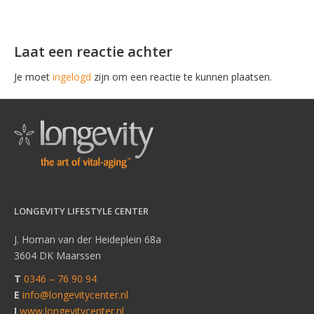
Laat een reactie achter
Je moet
ingelogd
zijn om een reactie te kunnen plaatsen.
LONGEVITY LIFESTYLE CENTER
J. Homan van der Heideplein 68a
3604 DK Maarssen
T
0346 – 76 90 94
E
info@longevitycenter.nl
I
www.longevitycenter.nl