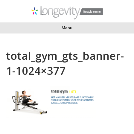
Menu
total_gym_gts_banner-
1-1024×377